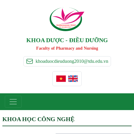
TRƯỜNG ĐẠI HỌC TÂ
Y
 ĐÔ
T
A
Y
 DO UNIVERSIT
Y
KHOA DƯỢC - ĐIỀU DƯỠNG
Faculty of Pharmacy and Nursing
khoaduocdieuduong2010@tdu.edu.vn
KHOA HỌC CÔNG NGHỆ