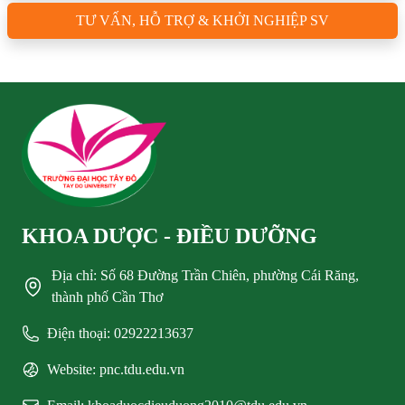
TƯ VẤN, HỖ TRỢ & KHỞI NGHIỆP SV
KHOA DƯỢC - ĐIỀU DƯỠNG
Địa chỉ: Số 68 Đường Trần Chiên, phường Cái Răng,
thành phố Cần Thơ
Điện thoại: 02922213637
Website: pnc.tdu.edu.vn