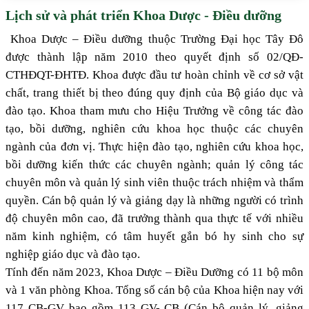
Lịch sử và phát triển Khoa Dược - Điều dưỡng
Khoa Dược – Điều dưỡng thuộc Trường Đại học Tây Đô
được thành lập năm 2010 theo quyết định số 02/QĐ-
CTHĐQT-ĐHTĐ. Khoa được đầu tư hoàn chỉnh về cơ sở vật
chất, trang thiết bị theo đúng quy định của Bộ giáo dục và
đào tạo. Khoa tham mưu cho Hiệu Trưởng về công tác đào
tạo, bồi dưỡng, nghiên cứu khoa học thuộc các chuyên
ngành của đơn vị. Thực hiện đào tạo, nghiên cứu khoa học,
bồi dưỡng kiến thức các chuyên ngành; quản lý công tác
chuyên môn và quản lý sinh viên thuộc trách nhiệm và thẩm
quyền. Cán bộ quản lý và giảng dạy là những người có trình
độ chuyên môn cao, đã trưởng thành qua thực tế với nhiều
năm kinh nghiệm, có tâm huyết gắn bó hy sinh cho sự
nghiệp giáo dục và đào tạo.
Tính đến năm 2023, Khoa Dược – Điều Dưỡng có 11 bộ môn
và 1 văn phòng Khoa. Tổng số cán bộ của Khoa hiện nay với
117 CB-GV bao gồm 113 GV- CB (Cán bộ quản lý, giảng