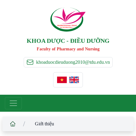
TRƯỜNG ĐẠI HỌC TÂ
Y
 ĐÔ
T
A
Y
 DO UNIVERSIT
Y
KHOA DƯỢC - ĐIỀU DƯỠNG
Faculty of Pharmacy and Nursing
khoaduocdieuduong2010@tdu.edu.vn
/
Giới thiệu