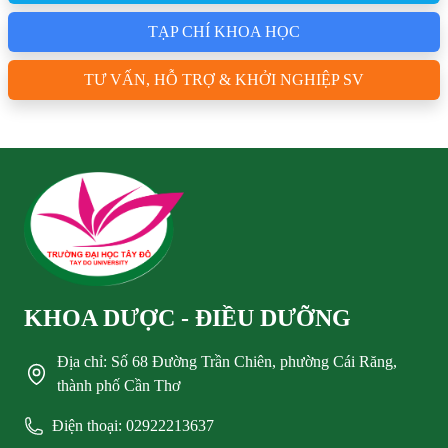
TẠP CHÍ KHOA HỌC
TƯ VẤN, HỖ TRỢ & KHỞI NGHIỆP SV
KHOA DƯỢC - ĐIỀU DƯỠNG
Địa chỉ: Số 68 Đường Trần Chiên, phường Cái Răng,
thành phố Cần Thơ
Điện thoại: 02922213637