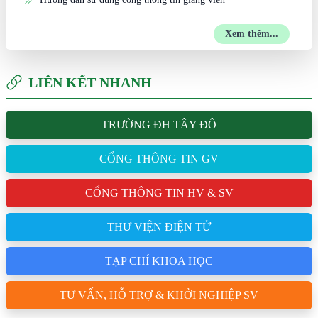
Xem thêm...
LIÊN KẾT NHANH
TRƯỜNG ĐH TÂY ĐÔ
CỔNG THÔNG TIN GV
CỔNG THÔNG TIN HV & SV
THƯ VIỆN ĐIỆN TỬ
TẠP CHÍ KHOA HỌC
TƯ VẤN, HỖ TRỢ & KHỞI NGHIỆP SV