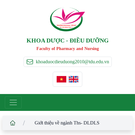
TRƯỜNG ĐẠI HỌC TÂ
Y
 ĐÔ
T
A
Y
 DO UNIVERSIT
Y
KHOA DƯỢC - ĐIỀU DƯỠNG
Faculty of Pharmacy and Nursing
khoaduocdieuduong2010@tdu.edu.vn
/
Giới thiệu về ngành Ths- DLDLS