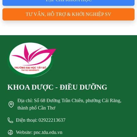
TƯ VẤN, HỖ TRỢ & KHỞI NGHIỆP SV
KHOA DƯỢC - ĐIỀU DƯỠNG
Địa chỉ: Số 68 Đường Trần Chiên, phường Cái Răng,
thành phố Cần Thơ
Điện thoại: 02922213637
Website: pnc.tdu.edu.vn