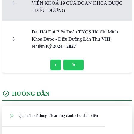
4
VIÊN KHOÁ 19 CỦA ĐOÀN KHOA DƯỢC
- ĐIỀU DƯỠNG
Đại 𝐇ội Đại Biểu Đoàn 𝐓𝐍𝐂𝐒 𝐇ồ Chí Minh
5
Khoa Dược - Điều Dưỡng 𝐋ần Thư 𝐕𝐈𝐈𝐈,
Nhiệm Kỳ 𝟐𝟎𝟐𝟒 - 𝟐𝟎𝟐𝟕
HƯỚNG DẪN
Tập huấn sử dụng Elearning dành cho sinh viên