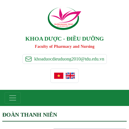
TRƯỜNG ĐẠI HỌC TÂ
Y
 ĐÔ
T
A
Y
 DO UNIVERSIT
Y
KHOA DƯỢC - ĐIỀU DƯỠNG
Faculty of Pharmacy and Nursing
khoaduocdieuduong2010@tdu.edu.vn
ĐOÀN THANH NIÊN