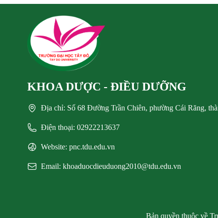
KHOA DƯỢC - ĐIỀU DƯỠNG
Địa chỉ: Số 68 Đường Trần Chiên, phường Cái Răng, th
Điện thoại: 02922213637
Website: pnc.tdu.edu.vn
Email: khoaduocdieuduong2010@tdu.edu.vn
Bản quyền thuộc về Trư