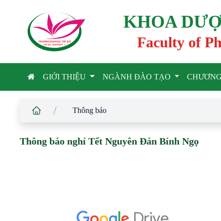
KHOA DƯỢ
Faculty of P
TRƯỜNG ĐẠI HỌC TÂ
Y
 ĐÔ
T
A
Y
 DO UNIVERSIT
Y
GIỚI THIỆU
NGÀNH ĐÀO TẠO
CHƯƠNG
/
Thông báo
Thông báo nghỉ Tết Nguyên Đán Bính Ngọ