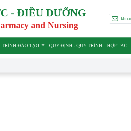
C - ĐIỀU DƯỠNG
khoa
harmacy and Nursing
 TRÌNH ĐÀO TẠO
QUY ĐỊNH - QUY TRÌNH
HỢP TÁC