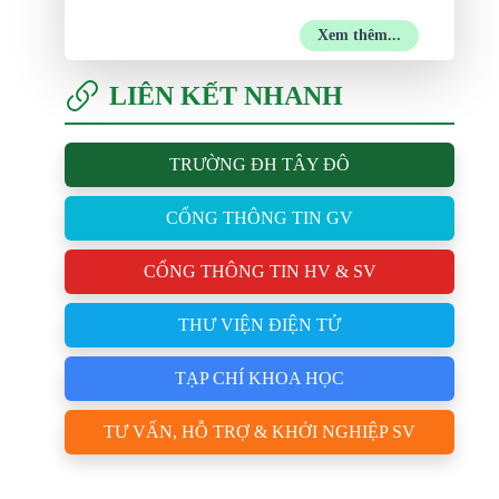
Xem thêm...
LIÊN KẾT NHANH
TRƯỜNG ĐH TÂY ĐÔ
CỔNG THÔNG TIN GV
CỔNG THÔNG TIN HV & SV
THƯ VIỆN ĐIỆN TỬ
TẠP CHÍ KHOA HỌC
TƯ VẤN, HỖ TRỢ & KHỞI NGHIỆP SV