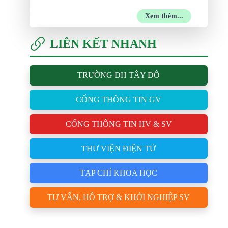
Xem thêm...
LIÊN KẾT NHANH
TRƯỜNG ĐH TÂY ĐÔ
CỔNG THÔNG TIN GV
CỔNG THÔNG TIN HV & SV
THƯ VIỆN ĐIỆN TỬ
TẠP CHÍ KHOA HỌC
TƯ VẤN, HỖ TRỢ & KHỞI NGHIỆP SV