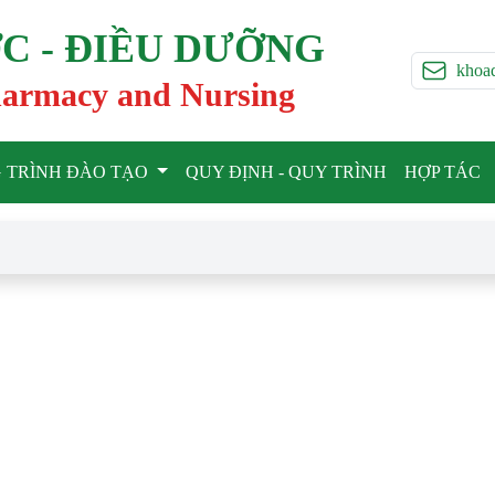
C - ĐIỀU DƯỠNG
khoa
harmacy and Nursing
 TRÌNH ĐÀO TẠO
QUY ĐỊNH - QUY TRÌNH
HỢP TÁC