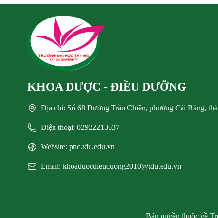
KHOA DƯỢC - ĐIỀU DƯỠNG
Địa chỉ: Số 68 Đường Trần Chiên, phường Cái Răng, th
Điện thoại: 02922213637
Website: pnc.tdu.edu.vn
Email: khoaduocdieuduong2010@tdu.edu.vn
Bản quyền thuộc về Trư