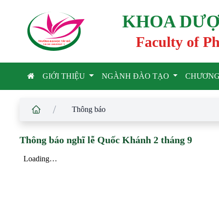
KHOA DƯỢ
Faculty of P
TRƯỜNG ĐẠI HỌC TÂ
Y
 ĐÔ
T
A
Y
 DO UNIVERSIT
Y
GIỚI THIỆU
NGÀNH ĐÀO TẠO
CHƯƠNG
/
Thông báo
Thông báo nghĩ lễ Quốc Khánh 2 tháng 9