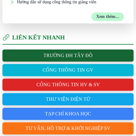
Hướng dẫn sử dụng cổng thông tin giảng viên
Xem thêm...
LIÊN KẾT NHANH
TRƯỜNG ĐH TÂY ĐÔ
CỔNG THÔNG TIN GV
CỔNG THÔNG TIN HV & SV
THƯ VIỆN ĐIỆN TỬ
TẠP CHÍ KHOA HỌC
TƯ VẤN, HỖ TRỢ & KHỞI NGHIỆP SV