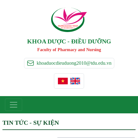
TRƯỜNG ĐẠI HỌC TÂ
Y
 ĐÔ
T
A
Y
 DO UNIVERSIT
Y
KHOA DƯỢC - ĐIỀU DƯỠNG
Faculty of Pharmacy and Nursing
khoaduocdieuduong2010@tdu.edu.vn
TIN TỨC - SỰ KIỆN