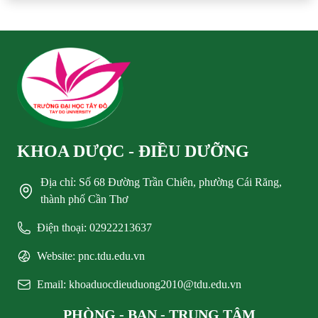
KHOA DƯỢC - ĐIỀU DƯỠNG
Địa chỉ: Số 68 Đường Trần Chiên, phường Cái Răng,
thành phố Cần Thơ
Điện thoại: 02922213637
Website: pnc.tdu.edu.vn
Email: khoaduocdieuduong2010@tdu.edu.vn
PHÒNG - BAN - TRUNG TÂM