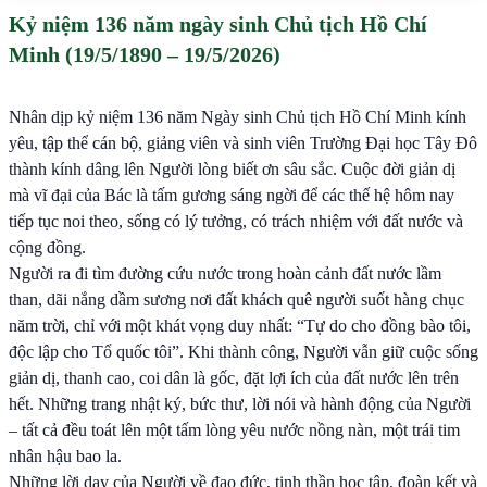
Kỷ niệm 136 năm ngày sinh Chủ tịch Hồ Chí
Minh (19/5/1890 – 19/5/2026)
Nhân dịp kỷ niệm 136 năm Ngày sinh Chủ tịch Hồ Chí Minh kính
yêu, tập thể cán bộ, giảng viên và sinh viên Trường Đại học Tây Đô
thành kính dâng lên Người lòng biết ơn sâu sắc. Cuộc đời giản dị
mà vĩ đại của Bác là tấm gương sáng ngời để các thế hệ hôm nay
tiếp tục noi theo, sống có lý tưởng, có trách nhiệm với đất nước và
cộng đồng.
Người ra đi tìm đường cứu nước trong hoàn cảnh đất nước lầm
than, dãi nắng dầm sương nơi đất khách quê người suốt hàng chục
năm trời, chỉ với một khát vọng duy nhất: “Tự do cho đồng bào tôi,
độc lập cho Tổ quốc tôi”. Khi thành công, Người vẫn giữ cuộc sống
giản dị, thanh cao, coi dân là gốc, đặt lợi ích của đất nước lên trên
hết. Những trang nhật ký, bức thư, lời nói và hành động của Người
– tất cả đều toát lên một tấm lòng yêu nước nồng nàn, một trái tim
nhân hậu bao la.
Những lời dạy của Người về đạo đức, tinh thần học tập, đoàn kết và