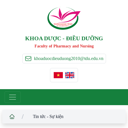
TRƯỜNG ĐẠI HỌC TÂ
Y
 ĐÔ
T
A
Y
 DO UNIVERSIT
Y
KHOA DƯỢC - ĐIỀU DƯỠNG
Faculty of Pharmacy and Nursing
khoaduocdieuduong2010@tdu.edu.vn
/
Tin tức - Sự kiện