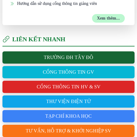
Hướng dẫn sử dụng cổng thông tin giảng viên
Xem thêm...
LIÊN KẾT NHANH
TRƯỜNG ĐH TÂY ĐÔ
CỔNG THÔNG TIN GV
CỔNG THÔNG TIN HV & SV
THƯ VIỆN ĐIỆN TỬ
TẠP CHÍ KHOA HỌC
TƯ VẤN, HỖ TRỢ & KHỞI NGHIỆP SV