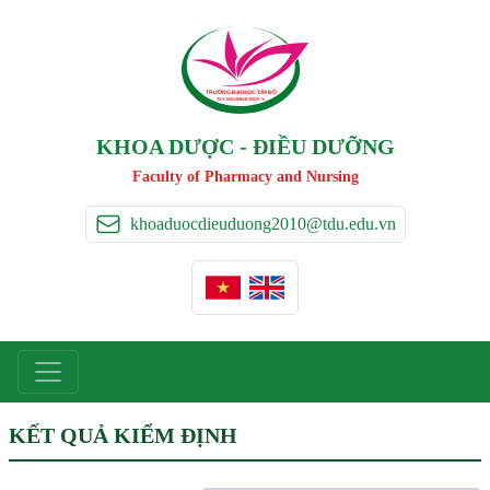
TRƯỜNG ĐẠI HỌC TÂ
Y
 ĐÔ
T
A
Y
 DO UNIVERSIT
Y
KHOA DƯỢC - ĐIỀU DƯỠNG
Faculty of Pharmacy and Nursing
khoaduocdieuduong2010@tdu.edu.vn
KẾT QUẢ KIỂM ĐỊNH