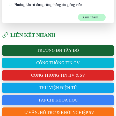
Hướng dẫn sử dụng cổng thông tin giảng viên
Xem thêm...
LIÊN KẾT NHANH
TRƯỜNG ĐH TÂY ĐÔ
CỔNG THÔNG TIN GV
CỔNG THÔNG TIN HV & SV
THƯ VIỆN ĐIỆN TỬ
TẠP CHÍ KHOA HỌC
TƯ VẤN, HỖ TRỢ & KHỞI NGHIỆP SV