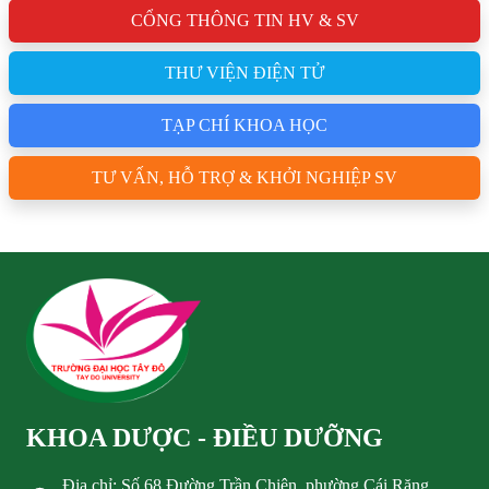
CỔNG THÔNG TIN HV & SV
THƯ VIỆN ĐIỆN TỬ
TẠP CHÍ KHOA HỌC
TƯ VẤN, HỖ TRỢ & KHỞI NGHIỆP SV
KHOA DƯỢC - ĐIỀU DƯỠNG
Địa chỉ: Số 68 Đường Trần Chiên, phường Cái Răng,