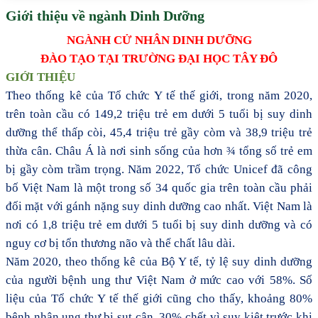
Giới thiệu về ngành Dinh Dưỡng
NGÀNH CỬ NHÂN DINH DƯỠNG
ĐÀO TẠO TẠI TRƯỜNG ĐẠI HỌC TÂY ĐÔ
GIỚI THIỆU
Theo
thống kê của Tổ chức Y tế thế giới, t
rong năm 2020,
trên toàn cầu có 149,2 triệu trẻ em dưới 5 tuổi bị suy dinh
dưỡng thể thấp còi, 45,4 triệu trẻ gầy còm và 38,9 triệu trẻ
thừa cân. Châu Á là nơi sinh sống của hơn ¾ tổng số trẻ em
bị gầy còm trầm trọng. Năm
2022, Tổ chức Unicef đã công
bố
Việt Nam là một trong số 34 quốc gia trên toàn cầu phải
đối mặt với gánh nặng suy dinh dưỡng cao nhất. Việt Nam là
nơi có 1,8 triệu trẻ em dưới 5 tuổi bị suy dinh dưỡng và có
nguy cơ bị tổn thương não và thể chất lâu dài.
Năm 2020, theo thống
kê của Bộ Y tế,
tỷ lệ suy dinh dưỡng
của người bệnh ung thư Việt Nam ở mức cao với 58%. Số
liệu của Tổ chức Y tế thế giới cũng cho thấy, khoảng 80%
bệnh nhân ung thư bị sụt cân, 30% chết vì suy kiệt trước khi