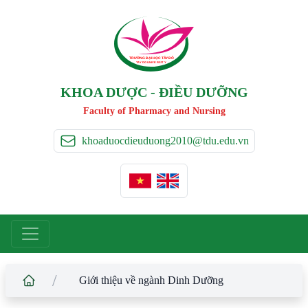
TRƯỜNG ĐẠI HỌC TÂ
Y
 ĐÔ
T
A
Y
 DO UNIVERSIT
Y
KHOA DƯỢC - ĐIỀU DƯỠNG
Faculty of Pharmacy and Nursing
khoaduocdieuduong2010@tdu.edu.vn
/
Giới thiệu về ngành Dinh Dưỡng