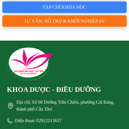
TẠP CHÍ KHOA HỌC
TƯ VẤN, HỖ TRỢ & KHỞI NGHIỆP SV
KHOA DƯỢC - ĐIỀU DƯỠNG
Địa chỉ: Số 68 Đường Trần Chiên, phường Cái Răng,
thành phố Cần Thơ
Điện thoại: 02922213637