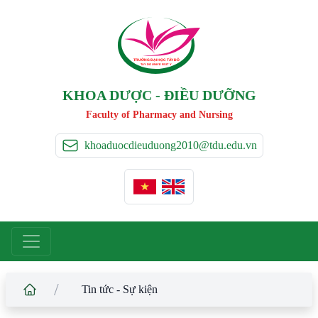
TRƯỜNG ĐẠI HỌC TÂ
Y
 ĐÔ
T
A
Y
 DO UNIVERSIT
Y
KHOA DƯỢC - ĐIỀU DƯỠNG
Faculty of Pharmacy and Nursing
khoaduocdieuduong2010@tdu.edu.vn
/
Tin tức - Sự kiện