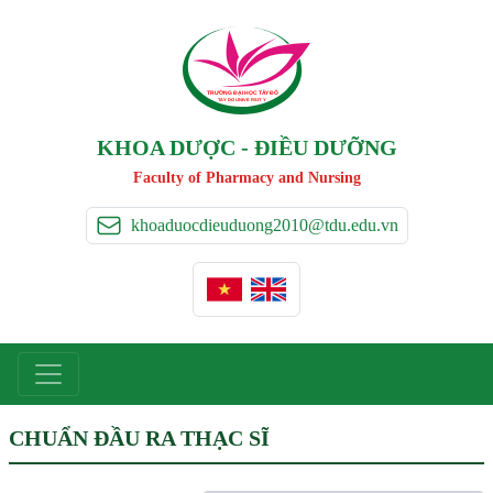
TRƯỜNG ĐẠI HỌC TÂ
Y
 ĐÔ
T
A
Y
 DO UNIVERSIT
Y
KHOA DƯỢC - ĐIỀU DƯỠNG
Faculty of Pharmacy and Nursing
khoaduocdieuduong2010@tdu.edu.vn
CHUẨN ĐẦU RA THẠC SĨ