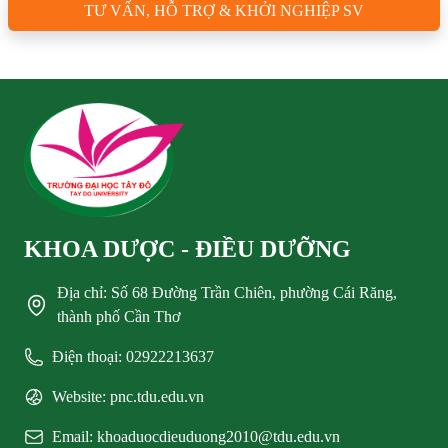
TƯ VẤN, HỖ TRỢ & KHỞI NGHIỆP SV
KHOA DƯỢC - ĐIỀU DƯỠNG
Địa chỉ: Số 68 Đường Trần Chiên, phường Cái Răng,
thành phố Cần Thơ
Điện thoại: 02922213637
Website: pnc.tdu.edu.vn
Email: khoaduocdieuduong2010@tdu.edu.vn